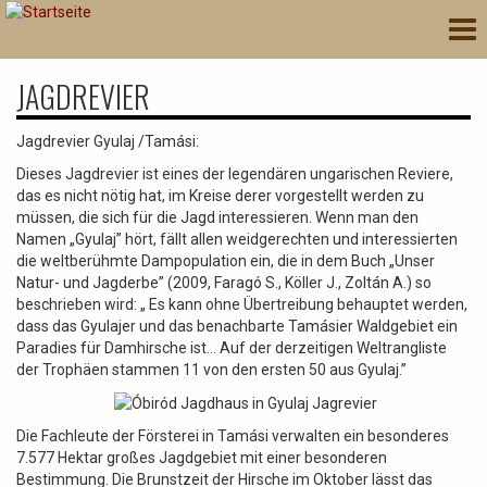
Direkt
Nav
zum
akt
Inhalt
JAGDREVIER
Jagdrevier Gyulaj /Tamási:
Dieses Jagdrevier ist eines der legendären ungarischen Reviere,
das es nicht nötig hat, im Kreise derer vorgestellt werden zu
müssen, die sich für die Jagd interessieren. Wenn man den
Namen „Gyulaj” hört, fällt allen weidgerechten und interessierten
die weltberühmte Dampopulation ein, die in dem Buch „Unser
Natur- und Jagderbe” (2009, Faragó S., Köller J., Zoltán A.) so
beschrieben wird: „ Es kann ohne Übertreibung behauptet werden,
dass das Gyulajer und das benachbarte Tamásier Waldgebiet ein
Paradies für Damhirsche ist… Auf der derzeitigen Weltrangliste
der Trophäen stammen 11 von den ersten 50 aus Gyulaj.”
Die Fachleute der Försterei in Tamási verwalten ein besonderes
7.577 Hektar großes Jagdgebiet mit einer besonderen
Bestimmung. Die Brunstzeit der Hirsche im Oktober lässt das