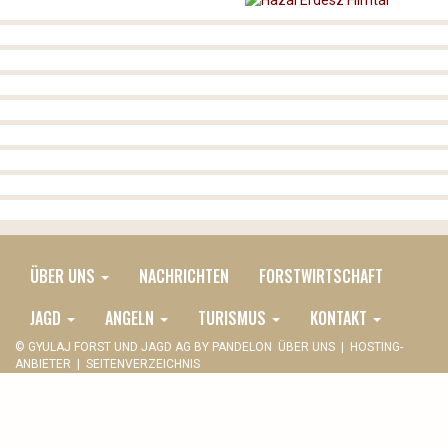
ÜBER UNS
NACHRICHTEN
FORSTWIRTSCHAFT
MAIN
DE
JAGD
ANGELN
TURISMUS
KONTAKT
MENU
© GYULAJ FORST UND JAGD AG BY
PANDELON
ÜBER UNS
|
HOSTING-
ANBIETER
|
SEITENVERZEICHNIS