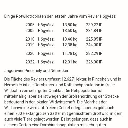
Einige Rotwildtrophäen der letzten Jahre vom Revier Hőgyész
2005 Hőgyész 13,80 kg 239,22 IP
2005 Hőgyész 13,50 kg 234,84 IP
2010 Hőgyész 13,46 kg 225,85 IP
2019 Hőgyész 12,38 kg 244,00 IP
2020 Hőgyész 11,78 kg 232,29 IP
2022 Hőgyész 12,01 kg 226,00 IP
Jagdrevier Pincehely und Németkér
Die Fläche des Reviers umfasst 12.627 Hektar. In Pincehely und in
Németkér ist die Damhirsch- und Rothirschpopulation in freier
Wildbahn von sehr guter Qualität. Die Rehpopulation ist
mittelmäßig, aber sie ist wegen der Größenordnung der Strecke
bedeutend in der lokalen Wildwirtschaft. Die Mehrheit der
Wildschweine wird auf freiem Gebiet erlegt, aber es gibt auch
einen 700 Hektar großen Gatter mit gemischtem Großwild, in dem
auch viele Tiere gejagt werden. Es ist gelungen, dass auch in
diesem Garten eine Damhirschpopulation mit sehr guten