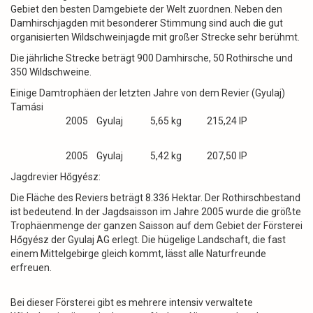
Gebiet den besten Damgebiete der Welt zuordnen. Neben den
Damhirschjagden mit besonderer Stimmung sind auch die gut
organisierten Wildschweinjagde mit großer Strecke sehr berühmt.
Die jährliche Strecke beträgt 900 Damhirsche, 50 Rothirsche und
350 Wildschweine.
Einige Damtrophäen der letzten Jahre von dem Revier (Gyulaj)
Tamási
2005 Gyulaj 5,65 kg 215,24 IP
2005 Gyulaj 5,42 kg 207,50 IP
Jagdrevier Hőgyész:
Die Fläche des Reviers beträgt 8.336 Hektar. Der Rothirschbestand
ist bedeutend. In der Jagdsaisson im Jahre 2005 wurde die größte
Trophäenmenge der ganzen Saisson auf dem Gebiet der Försterei
Hőgyész der Gyulaj AG erlegt. Die hügelige Landschaft, die fast
einem Mittelgebirge gleich kommt, lässt alle Naturfreunde
erfreuen.
Bei dieser Försterei gibt es mehrere intensiv verwaltete