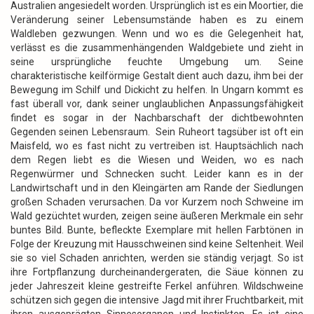
Australien angesiedelt worden. Ursprünglich ist es ein Moortier, die
Veränderung seiner Lebensumstände haben es zu einem
Waldleben gezwungen. Wenn und wo es die Gelegenheit hat,
verlässt es die zusammenhängenden Waldgebiete und zieht in
seine ursprüngliche feuchte Umgebung um. Seine
charakteristische keilförmige Gestalt dient auch dazu, ihm bei der
Bewegung im Schilf und Dickicht zu helfen. In Ungarn kommt es
fast überall vor, dank seiner unglaublichen Anpassungsfähigkeit
findet es sogar in der Nachbarschaft der dichtbewohnten
Gegenden seinen Lebensraum. Sein Ruheort tagsüber ist oft ein
Maisfeld, wo es fast nicht zu vertreiben ist. Hauptsächlich nach
dem Regen liebt es die Wiesen und Weiden, wo es nach
Regenwürmer und Schnecken sucht. Leider kann es in der
Landwirtschaft und in den Kleingärten am Rande der Siedlungen
großen Schaden verursachen. Da vor Kurzem noch Schweine im
Wald gezüchtet wurden, zeigen seine äußeren Merkmale ein sehr
buntes Bild. Bunte, befleckte Exemplare mit hellen Farbtönen in
Folge der Kreuzung mit Hausschweinen sind keine Seltenheit. Weil
sie so viel Schaden anrichten, werden sie ständig verjagt. So ist
ihre Fortpflanzung durcheinandergeraten, die Säue können zu
jeder Jahreszeit kleine gestreifte Ferkel anführen. Wildschweine
schützen sich gegen die intensive Jagd mit ihrer Fruchtbarkeit, mit