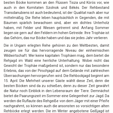
besten Böcke kommen an den Flüssen Tisza und Körös vor, wie
auch in den Komitaten Szolnok und Békés. Der Rehbestand
Transdanubiens ist auch bedeutend, ist der Qualitat nach aber nur
mittelmäßig. Die Rehe leben hauptsächlich in Gegenden, die mit
Bäumen spärlich bewachsen sind, aber ein dichtes Unterholz
haben, mit Felder und Wiesen getrennt sind. Anfang Sommer
liegen sie gern auf den Feldern im hohen Getreide. Ihre Trophäe ist
das Gehörn, das nur Böcke haben und das sie jedes Jahr verlieren.
Die in Ungarn erlegten Rehe gehören zu den Weltbesten, damit
zeugen sie für das hervorragende Niveau der einheimischen
Wildwirtschaft. Wer keine kapitalen Trophäen mag, dem bietet die
Rehjagd im Wald eine herrliche Unterhaltung. Wobei nicht das
Gewicht der Trophäe maßgebend ist, sondern nur das besondere
Erlebnis, das von der Pirschjagd auf dem Gelände mit zahlreichen
Überraschungen hervorgerufen wird. Die Rehbockjagd beginnt am
15. April. Die Mehrheit unserer Gäste wählt diese Zeit, denn die
besten Böcken sind da zu schießen, denn zu dieser Zeit gewährt
die Natur noch Einblick in den Lebensraum der Tiere. Demnächst
bietet die Paarungszeit im Sommer eine Gelegenheit zur Jagd. Da
werden die Ruflaute des Rehgeiße von dem Jäger mit einer Pfeife
nachgeahmt, so können auch die ansonsten so vorsichtigen alten
Rehböcke erlegt werden. Die im Winter angebotene Geißjagd ist