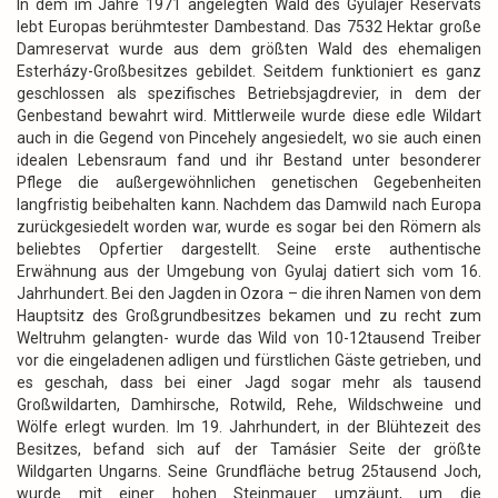
In dem im Jahre 1971 angelegten Wald des Gyulajer Reservats
lebt Europas berühmtester Dambestand. Das 7532 Hektar große
Damreservat wurde aus dem größten Wald des ehemaligen
Esterházy-Großbesitzes gebildet. Seitdem funktioniert es ganz
geschlossen als spezifisches Betriebsjagdrevier, in dem der
Genbestand bewahrt wird. Mittlerweile wurde diese edle Wildart
auch in die Gegend von Pincehely angesiedelt, wo sie auch einen
idealen Lebensraum fand und ihr Bestand unter besonderer
Pflege die außergewöhnlichen genetischen Gegebenheiten
langfristig beibehalten kann. Nachdem das Damwild nach Europa
zurückgesiedelt worden war, wurde es sogar bei den Römern als
beliebtes Opfertier dargestellt. Seine erste authentische
Erwähnung aus der Umgebung von Gyulaj datiert sich vom 16.
Jahrhundert. Bei den Jagden in Ozora – die ihren Namen von dem
Hauptsitz des Großgrundbesitzes bekamen und zu recht zum
Weltruhm gelangten- wurde das Wild von 10-12tausend Treiber
vor die eingeladenen adligen und fürstlichen Gäste getrieben, und
es geschah, dass bei einer Jagd sogar mehr als tausend
Großwildarten, Damhirsche, Rotwild, Rehe, Wildschweine und
Wölfe erlegt wurden. Im 19. Jahrhundert, in der Blühtezeit des
Besitzes, befand sich auf der Tamásier Seite der größte
Wildgarten Ungarns. Seine Grundfläche betrug 25tausend Joch,
wurde mit einer hohen Steinmauer umzäunt, um die