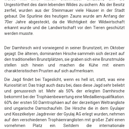
Ungestörtheit des darin lebenden Wildes zu sichern. Als der Besitz
zerfiel, wurden aus der Steinmauer viele Häuser in der Stadt
gebaut. Die Spurlinie des heutigen Zauns wurde am Anfang der
70er Jahre abgesteckt, da die Wichtigkeit der Wildwirtschaft
erkannt wurde und die Landwirtschaft vor den Tieren geschützt
werden musste.
Der Damhirsch wird vorwiegend in seiner Brunstzeit, im Oktober
gejagt. Die älteren, dominanten Hirsche sammeln sich derzeit auf
den traditionellen Brunstplätzen, sie graben sich eine Brunstmulde
stellen sich hinein und machen die Kühe mit einem
charakteristischen Prusten auf sich aufmerksam.
Die Jagd findet bei Tageslicht, wenn es hell ist, statt, was eine
Kuriosität ist. Das trägt auch dazu bei, dass diese Jagd sehr beliebt
und genussreich ist. Mehr als 50% der erlegten Damhirsche
bekommt bei der Trophäenbewertung eine Medaillienqualifikation.
60% der ersten 50 Damtrophäen auf der derzeitigen Weltrangliste
sind ungarische Damschaufeln. Die Hirsche die in dem Gyulajer
und Kisszékelyer Jagdrevier der Gyulaj AG erlegt wurden, nehmen
auf den verschiedenen Trophäenranglisten mit großer Zahl einen
vornehmen Platz ein. Seitdem die internationale