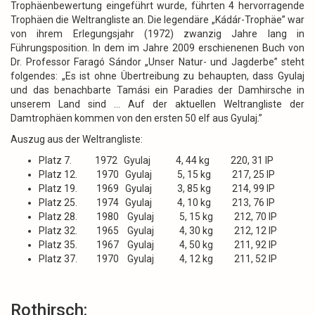
Trophäenbewertung eingeführt wurde, führten 4 hervorragende
Trophäen die Weltrangliste an. Die legendäre „Kádár-Trophäe” war
von ihrem Erlegungsjahr (1972) zwanzig Jahre lang in
Führungsposition. In dem im Jahre 2009 erschienenen Buch von
Dr. Professor Faragó Sándor „Unser Natur- und Jagderbe” steht
folgendes: „Es ist ohne Übertreibung zu behaupten, dass Gyulaj
und das benachbarte Tamási ein Paradies der Damhirsche in
unserem Land sind … Auf der aktuellen Weltrangliste der
Damtrophäen kommen von den ersten 50 elf aus Gyulaj.”
Auszug aus der Weltrangliste:
Platz 7. 1972 Gyulaj 4, 44 kg 220, 31 IP
Platz 12. 1970 Gyulaj 5, 15 kg 217, 25 IP
Platz 19. 1969 Gyulaj 3, 85 kg 214, 99 IP
Platz 25. 1974 Gyulaj 4, 10 kg 213, 76 IP
Platz 28. 1980 Gyulaj 5, 15 kg 212, 70 IP
Platz 32. 1965 Gyulaj 4, 30 kg 212, 12 IP
Platz 35. 1967 Gyulaj 4, 50 kg 211, 92 IP
Platz 37. 1970 Gyulaj 4, 12 kg 211, 52 IP
Rothirsch: