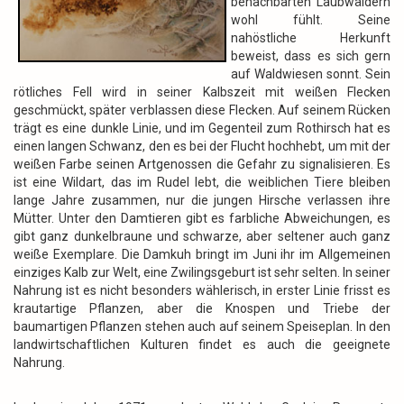
benachbarten Laubwäldern
wohl fühlt. Seine
nahöstliche Herkunft
beweist, dass es sich gern
auf Waldwiesen sonnt. Sein
rötliches Fell wird in seiner Kalbszeit mit weißen Flecken
geschmückt, später verblassen diese Flecken. Auf seinem Rücken
trägt es eine dunkle Linie, und im Gegenteil zum Rothirsch hat es
einen langen Schwanz, den es bei der Flucht hochhebt, um mit der
weißen Farbe seinen Artgenossen die Gefahr zu signalisieren. Es
ist eine Wildart, das im Rudel lebt, die weiblichen Tiere bleiben
lange Jahre zusammen, nur die jungen Hirsche verlassen ihre
Mütter. Unter den Damtieren gibt es farbliche Abweichungen, es
gibt ganz dunkelbraune und schwarze, aber seltener auch ganz
weiße Exemplare. Die Damkuh bringt im Juni ihr im Allgemeinen
einziges Kalb zur Welt, eine Zwilingsgeburt ist sehr selten. In seiner
Nahrung ist es nicht besonders wählerisch, in erster Linie frisst es
krautartige Pflanzen, aber die Knospen und Triebe der
baumartigen Pflanzen stehen auch auf seinem Speiseplan. In den
landwirtschaftlichen Kulturen findet es auch die geeignete
Nahrung.