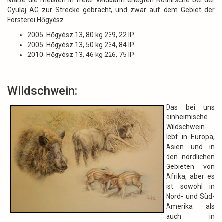
Maße die meisten in freier Wildbahn erlegten Rothirsche bei der
Gyulaj AG zur Strecke gebracht, und zwar auf dem Gebiet der
Försterei Hőgyész.
2005. Hőgyész 13, 80 kg 239, 22 IP
2005. Hőgyész 13, 50 kg 234, 84 IP
2010. Hőgyész 13, 46 kg 226, 75 IP
Wildschwein:
Das bei uns
einheimische
Wildschwein
lebt in Europa,
Asien und in
den nördlichen
Gebieten von
Afrika, aber es
ist sowohl in
Nord- und Süd-
Amerika als
auch in